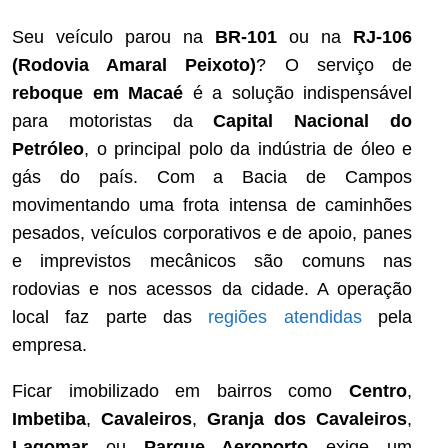
Seu veículo parou na
BR-101
ou na
RJ-106
(Rodovia Amaral Peixoto)
? O serviço de
reboque em Macaé
é a solução indispensável
para motoristas da
Capital Nacional do
Petróleo
, o principal polo da indústria de óleo e
gás do país. Com a Bacia de Campos
movimentando uma frota intensa de caminhões
pesados, veículos corporativos e de apoio, panes
e imprevistos mecânicos são comuns nas
rodovias e nos acessos da cidade. A operação
local faz parte das
regiões atendidas
pela
empresa.
Ficar imobilizado em bairros como
Centro
,
Imbetiba
,
Cavaleiros
,
Granja dos Cavaleiros
,
Lagomar
ou
Parque Aeroporto
exige um