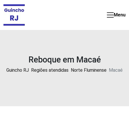
Guincho
e
Menu
Reboque
barato
e
24
horas
no
Reboque em Macaé
Rio
de
Guincho RJ
Regiões atendidas
Norte Fluminense
Macaé
Janeiro