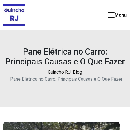
Guincho
e
Menu
Reboque
barato
e
24
horas
Pane Elétrica no Carro:
no
Principais Causas e O Que Fazer
Rio
de
Guincho RJ
Blog
Janeiro
Pane Elétrica no Carro: Principais Causas e O Que Fazer