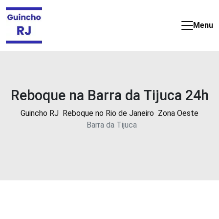
Guincho
e
Menu
Reboque
barato
e
24
horas
Reboque na Barra da Tijuca 24h
no
Rio
Guincho RJ
Reboque no Rio de Janeiro
Zona Oeste
de
Barra da Tijuca
Janeiro