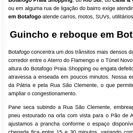
Botafogo Praia Shopping
, do
Rio Sul
, do
Casa &
ou em alguma rua de ligação do bairro exige atend
em Botafogo
atende carros, motos, SUVs, utilitário
Guincho e reboque em Bot
Botafogo concentra um dos trânsitos mais densos d
corredor entre o Aterro do Flamengo e o Túnel No
altura do Botafogo Praia Shopping ou engata defe
atravessa a enseada em poucos minutos. Nossa eq
da Pátria e pela Rua São Clemente, o que permit
ampliar o congestionamento.
Pane seca subindo a Rua São Clemente, embrea
pneu estourado na orla com vista para o Pão de A
ajustamos a prancha conforme o espaço disponíve
chegada fica entre 15 e 30 minutos, variando com