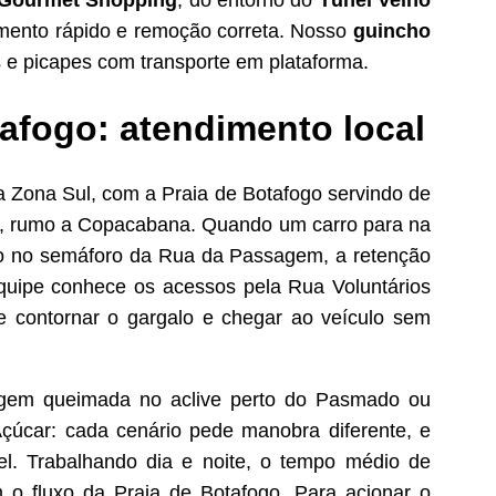
 Gourmet Shopping
, do entorno do
Túnel Velho
imento rápido e remoção correta. Nosso
guincho
s e picapes com transporte em plataforma.
afogo: atendimento local
a Zona Sul, com a Praia de Botafogo servindo de
vo, rumo a Copacabana. Quando um carro para na
ito no semáforo da Rua da Passagem, a retenção
uipe conhece os acessos pela Rua Voluntários
e contornar o gargalo e chegar ao veículo sem
gem queimada no aclive perto do Pasmado ou
çúcar: cada cenário pede manobra diferente, e
l. Trabalhando dia e noite, o tempo médio de
 o fluxo da Praia de Botafogo. Para acionar o