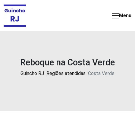
Guincho
e
Menu
Reboque
barato
e
24
horas
no
Reboque na Costa Verde
Rio
de
Guincho RJ
Regiões atendidas
Costa Verde
Janeiro