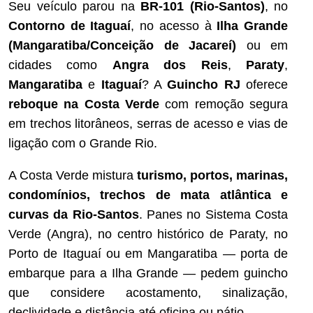
Seu veículo parou na
BR-101 (Rio-Santos)
, no
Contorno de Itaguaí
, no acesso à
Ilha Grande
(Mangaratiba/Conceição de Jacareí)
ou em
cidades como
Angra dos Reis
,
Paraty
,
Mangaratiba
e
Itaguaí
? A
Guincho RJ
oferece
reboque na Costa Verde
com remoção segura
em trechos litorâneos, serras de acesso e vias de
ligação com o Grande Rio.
A Costa Verde mistura
turismo, portos, marinas,
condomínios, trechos de mata atlântica e
curvas da Rio-Santos
. Panes no Sistema Costa
Verde (Angra), no centro histórico de Paraty, no
Porto de Itaguaí ou em Mangaratiba — porta de
embarque para a Ilha Grande — pedem guincho
que considere acostamento, sinalização,
declividade e distância até oficina ou pátio.