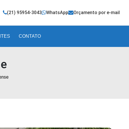
(21) 95954-3043
WhatsApp
Orçamento por e-mail
NTES
CONTATO
se
ense