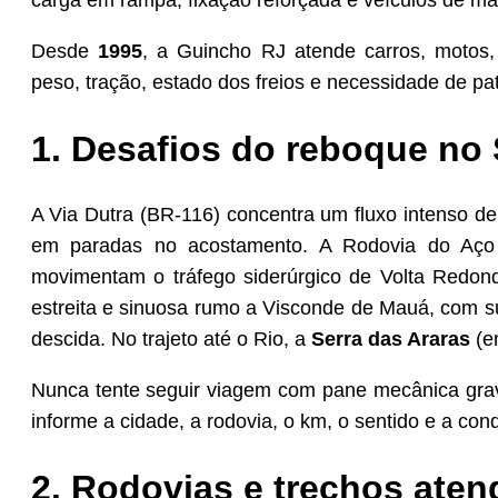
carga em rampa, fixação reforçada e veículos de mai
Desde
1995
, a Guincho RJ atende carros, motos, 
peso, tração, estado dos freios e necessidade de pat
1. Desafios do reboque no
A Via Dutra (BR-116) concentra um fluxo intenso de 
em paradas no acostamento. A Rodovia do Aço
movimentam o tráfego siderúrgico de Volta Redon
estreita e sinuosa rumo a Visconde de Mauá, com s
descida. No trajeto até o Rio, a
Serra das Araras
(em
Nunca tente seguir viagem com pane mecânica grav
informe a cidade, a rodovia, o km, o sentido e a con
2. Rodovias e trechos aten