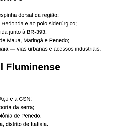
pinha dorsal da região;
Redonda e ao polo siderúrgico;
da junto à BR-393;
 de Mauá, Maringá e Penedo;
iaia
— vias urbanas e acessos industriais.
ul Fluminense
Aço e a CSN;
orta da serra;
lônia de Penedo.
distrito de Itatiaia.