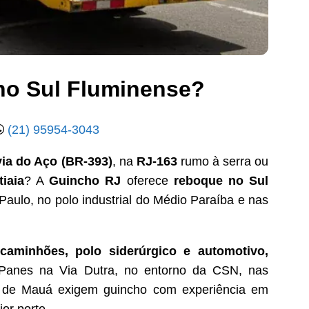
no Sul Fluminense?
(21) 95954-3043
ia do Aço (BR-393)
, na
RJ-163
rumo à serra ou
tiaia
? A
Guincho RJ
oferece
reboque no Sul
ulo, no polo industrial do Médio Paraíba e nas
caminhões, polo siderúrgico e automotivo,
 Panes na Via Dutra, no entorno da CSN, nas
e de Mauá exigem guincho com experiência em