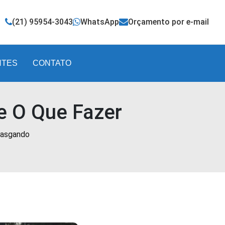
(21) 95954-3043
WhatsApp
Orçamento por e-mail
NTES
CONTATO
e O Que Fazer
gasgando