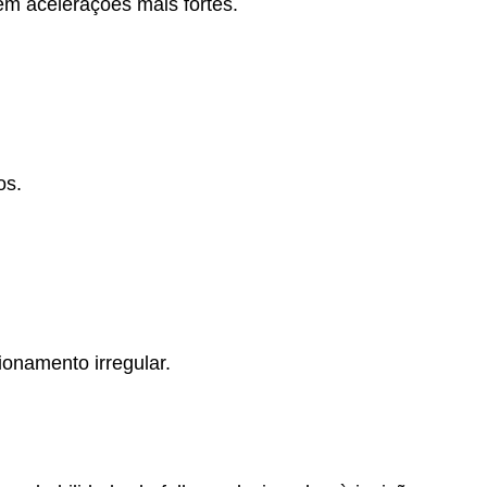
em acelerações mais fortes.
os.
onamento irregular.