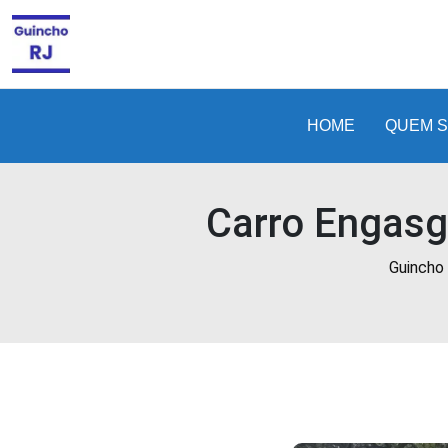
Guincho
e
Reboque
barato
e
HOME
QUEM 
24
horas
no
Carro Engasg
Rio
de
Janeiro
Guincho