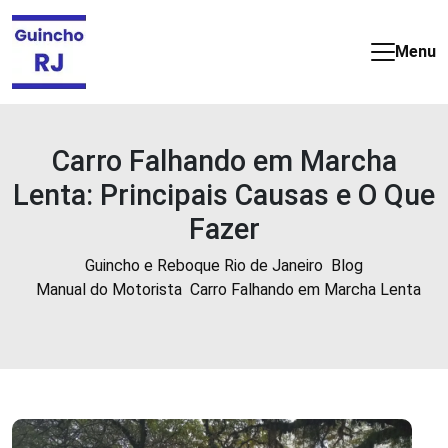
Guincho
e
Menu
Reboque
barato
e
24
Carro Falhando em Marcha
horas
Lenta: Principais Causas e O Que
no
Rio
Fazer
de
Janeiro
Guincho e Reboque Rio de Janeiro
Blog
Manual do Motorista
Carro Falhando em Marcha Lenta