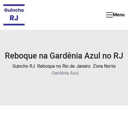
Guincho
e
Menu
Reboque
barato
e
24
horas
Reboque na Gardênia Azul no RJ
no
Rio
Guincho RJ
Reboque no Rio de Janeiro
Zona Norte
de
Gardênia Azul
Janeiro