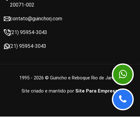
20071-002
contato@guinchorj.com
(21) 95954-3043
(21) 95954-3043
1995 - 2026 © Guincho e Reboque Rio de Janeiro
Site criado e mantido por
Site Para Empresa
.
OK
Ao usar esse site, você aceita nossos termos de uso e política