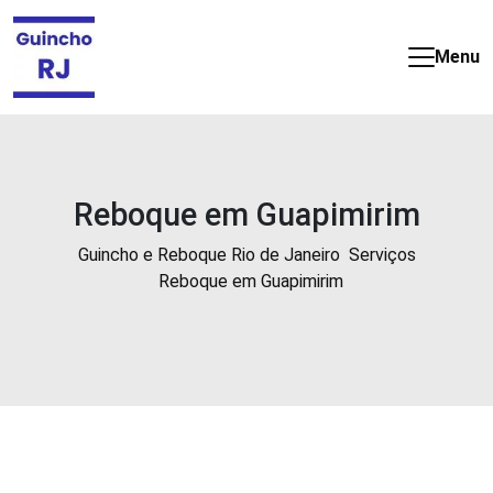
Guincho
e
Menu
Reboque
barato
e
24
horas
Reboque em Guapimirim
no
Rio
Guincho e Reboque Rio de Janeiro
Serviços
de
Reboque em Guapimirim
Janeiro