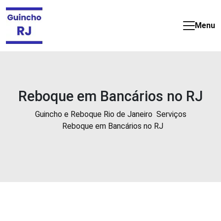
Guincho
e
Menu
Reboque
barato
e
24
horas
Reboque em Bancários no RJ
no
Rio
Guincho e Reboque Rio de Janeiro
Serviços
de
Reboque em Bancários no RJ
Janeiro