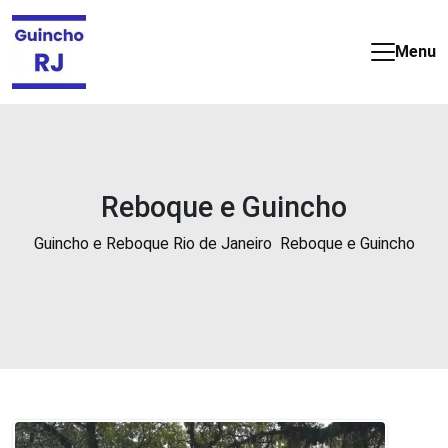
Guincho
e
Menu
Reboque
barato
e
24
horas
no
Reboque e Guincho
Rio
de
Guincho e Reboque Rio de Janeiro
Reboque e Guincho
Janeiro