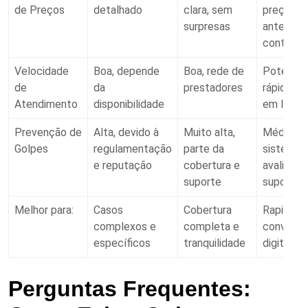
de Preços
detalhado
clara, sem
preços e
surpresas
antes da
contrata
Velocidade
Boa, depende
Boa, rede de
Potencia
de
da
prestadores
rápida, b
Atendimento
disponibilidade
em local
Prevenção de
Alta, devido à
Muito alta,
Média a a
Golpes
regulamentação
parte da
sistemas
e reputação
cobertura e
avaliação
suporte
suporte
Melhor para:
Casos
Cobertura
Rapidez 
complexos e
completa e
conveniê
específicos
tranquilidade
digital
Perguntas Frequentes: