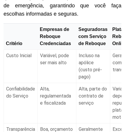
de emergência, garantindo que você faça
escolhas informadas e seguras.
Empresas de
Seguradoras
Platafor
Reboque
com Serviço
Reboqu
Critério
Credenciadas
de Reboque
Online
Custo Inicial
Variável, pode
Incluso na
Geralmen
ser mais alto
apólice
competit
(custo pré-
transpar
pago)
Confiabilidade
Alta,
Alta, parte do
Variável,
do Serviço
regulamentada
contrato de
depende
e fiscalizada
serviço
reputaçã
platafor
motorist
Transparência
Boa, orçamento
Geralmente
Excelent