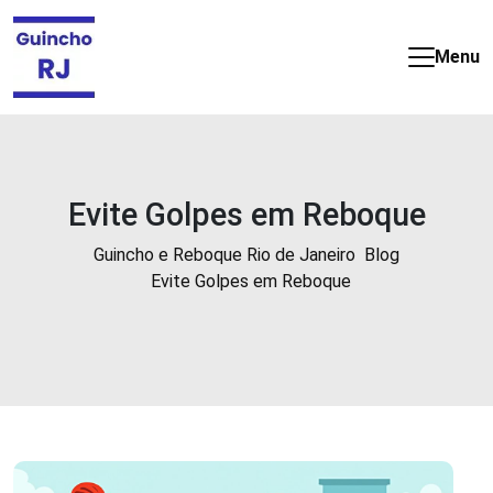
Guincho
e
Menu
Reboque
barato
e
24
horas
Evite Golpes em Reboque
no
Rio
Guincho e Reboque Rio de Janeiro
Blog
de
Evite Golpes em Reboque
Janeiro