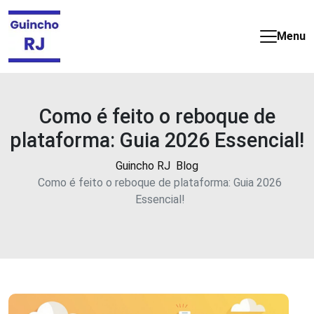
Guincho
e
Menu
Reboque
barato
e
24
Como é feito o reboque de
horas
plataforma: Guia 2026 Essencial!
no
Rio
Guincho RJ
Blog
de
Como é feito o reboque de plataforma: Guia 2026
Janeiro
Essencial!