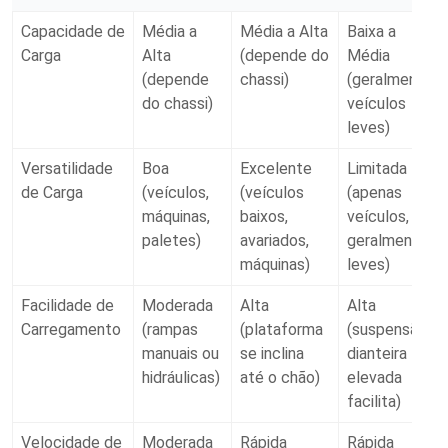
Capacidade de
Média a
Média a Alta
Baixa a
Carga
Alta
(depende do
Média
(depende
chassi)
(geralmente
do chassi)
veículos
leves)
Versatilidade
Boa
Excelente
Limitada
de Carga
(veículos,
(veículos
(apenas
máquinas,
baixos,
veículos,
paletes)
avariados,
geralmente
máquinas)
leves)
Facilidade de
Moderada
Alta
Alta
Carregamento
(rampas
(plataforma
(suspensão
manuais ou
se inclina
dianteira
hidráulicas)
até o chão)
elevada
facilita)
Velocidade de
Moderada
Rápida
Rápida