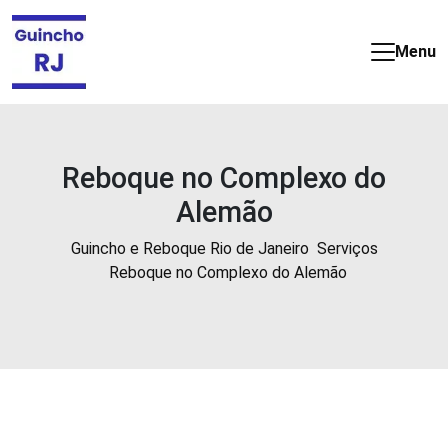
Guincho
e
Menu
Reboque
barato
e
24
horas
Reboque no Complexo do
no
Alemão
Rio
de
Guincho e Reboque Rio de Janeiro
Serviços
Janeiro
Reboque no Complexo do Alemão