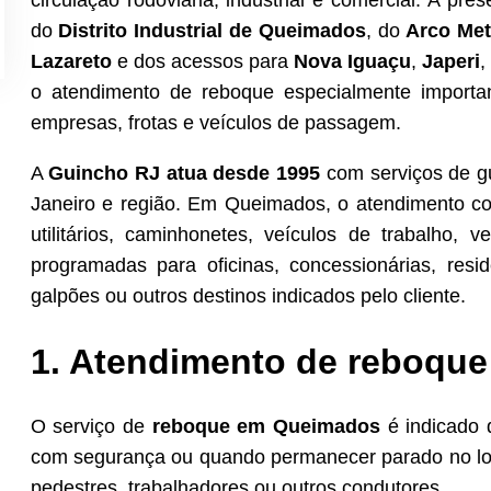
circulação rodoviária, industrial e comercial. A pr
do
Distrito Industrial de Queimados
, do
Arco Met
Lazareto
e dos acessos para
Nova Iguaçu
,
Japeri
o atendimento de reboque especialmente important
empresas, frotas e veículos de passagem.
A
Guincho RJ atua desde 1995
com serviços de gu
Janeiro e região. Em Queimados, o atendimento co
utilitários, caminhonetes, veículos de trabalho,
programadas para oficinas, concessionárias, resi
galpões ou outros destinos indicados pelo cliente.
1. Atendimento de reboqu
O serviço de
reboque em Queimados
é indicado 
com segurança ou quando permanecer parado no loca
pedestres, trabalhadores ou outros condutores.