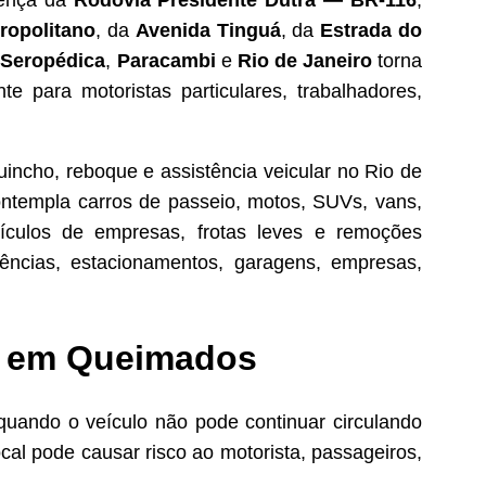
esença da
Rodovia Presidente Dutra — BR-116
,
ropolitano
, da
Avenida Tinguá
, da
Estrada do
,
Seropédica
,
Paracambi
e
Rio de Janeiro
torna
e para motoristas particulares, trabalhadores,
incho, reboque e assistência veicular no Rio de
ntempla carros de passeio, motos, SUVs, vans,
 veículos de empresas, frotas leves e remoções
dências, estacionamentos, garagens, empresas,
e em Queimados
quando o veículo não pode continuar circulando
l pode causar risco ao motorista, passageiros,